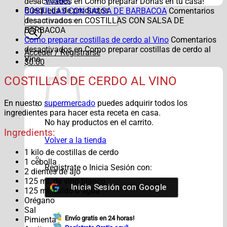
Víveres
desactivados
en Cómo preparar Donas en tu casa!
Búsqueda de productos
COSTILLAS CON SALSA DE BARBACOA
Comentarios
desactivados
en COSTILLAS CON SALSA DE
BARBACOA
Como preparar costillas de cerdo al Vino
Comentarios
desactivados
en Como preparar costillas de cerdo al
Acceder / Registrarse
Vino
$
0.00
COSTILLAS DE CERDO AL VINO
En nuestro
supermercado
puedes adquirir todos los
ingredientes para hacer esta receta en casa.
No hay productos en el carrito.
Ingredients:
Volver a la tienda
1 kilo de costillas de cerdo
1 cebolla
Registrate o Inicia Sesión con:
2 dientes de ajo
125 ml. de vino blanco
Inicia Sesión con
Google
125 ml. caldo o agua
Orégano
Sal
Envío gratis en 24 horas!
Pimienta