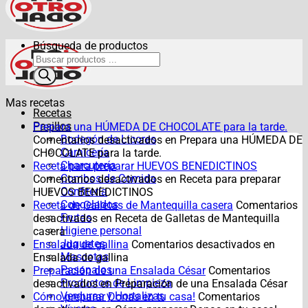
Búsqueda de productos
Mas recetas
Recetas
Pasillos
Prepara una HÚMEDA DE CHOCOLATE para la tarde.
Bodegón de Licores
Comentarios desactivados
en Prepara una HÚMEDA DE
Carnicería
CHOCOLATE para la tarde.
Charcutería
Receta para preparar HUEVOS BENEDICTINOS
Combos de Comida
Comentarios desactivados
en Receta para preparar
Confitería
HUEVOS BENEDICTINOS
Congelados
Receta de Galletas de Mantequilla casera
Comentarios
Frutas
desactivados
en Receta de Galletas de Mantequilla
Higiene personal
casera
Juguetes
Ensalada de gallina
Comentarios desactivados
en
Mascotas
Ensalada de gallina
Pasapalos
Preparación de una Ensalada César
Comentarios
Productos de Limpieza
desactivados
en Preparación de una Ensalada César
Verduras y Hortalizas
Cómo preparar Donas en tu casa!
Comentarios