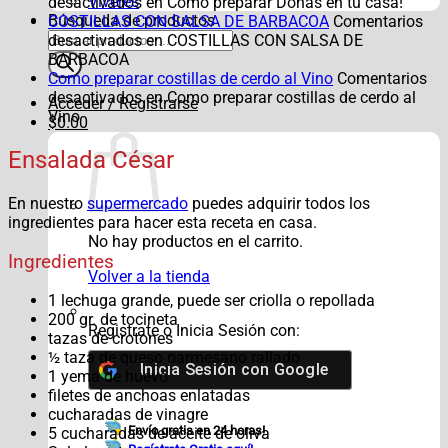
Víveres
desactivados
en Cómo preparar Donas en tu casa!
Búsqueda de productos
COSTILLAS CON SALSA DE BARBACOA
Comentarios
desactivados
en COSTILLAS CON SALSA DE
BARBACOA
Como preparar costillas de cerdo al Vino
Comentarios
desactivados
en Como preparar costillas de cerdo al
Acceder / Registrarse
Vino
$
0.00
Ensalada César
En nuestro
supermercado
puedes adquirir todos los
ingredientes para hacer esta receta en casa.
No hay productos en el carrito.
Ingredientes
Volver a la tienda
1 lechuga grande, puede ser criolla o repollada
200 gr. de tocineta
Registrate o Inicia Sesión con:
tazas de crotones
½ taza de queso parmesano rallado
Inicia Sesión con
Google
1 yema de huevo
filetes de anchoas enlatadas
cucharadas de vinagre
Envío gratis en 24 horas!
5 cucharadas de aceite de oliva