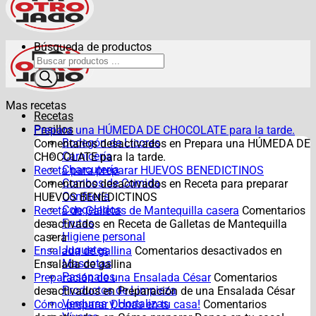
Búsqueda de productos
Mas recetas
Recetas
Pasillos
Prepara una HÚMEDA DE CHOCOLATE para la tarde.
Bodegón de Licores
Comentarios desactivados
en Prepara una HÚMEDA DE
Carnicería
CHOCOLATE para la tarde.
Charcutería
Receta para preparar HUEVOS BENEDICTINOS
Combos de Comida
Comentarios desactivados
en Receta para preparar
Confitería
HUEVOS BENEDICTINOS
Congelados
Receta de Galletas de Mantequilla casera
Comentarios
Frutas
desactivados
en Receta de Galletas de Mantequilla
Higiene personal
casera
Juguetes
Ensalada de gallina
Comentarios desactivados
en
Mascotas
Ensalada de gallina
Pasapalos
Preparación de una Ensalada César
Comentarios
Productos de Limpieza
desactivados
en Preparación de una Ensalada César
Verduras y Hortalizas
Cómo preparar Donas en tu casa!
Comentarios