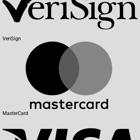
VeriSign
MasterCard