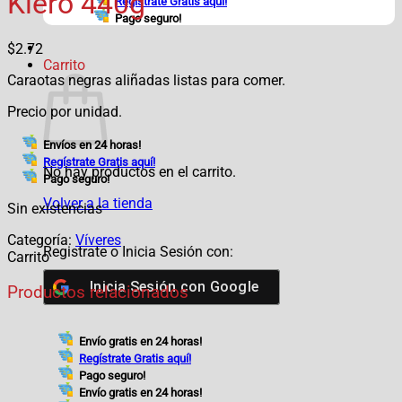
Kiero 440g
Regístrate Gratis aquí!
Pago seguro!
$
2.72
Carrito
Caraotas negras aliñadas listas para comer.
Precio por unidad.
Envíos en 24 horas!
Regístrate Gratis aquí!
No hay productos en el carrito.
Pago seguro!
Volver a la tienda
Sin existencias
Categoría:
Víveres
Registrate o Inicia Sesión con:
Carrito
Inicia Sesión con
Google
Productos relacionados
Envío gratis en 24 horas!
Regístrate Gratis aquí!
Pago seguro!
Envío gratis en 24 horas!