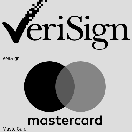
VeriSign
MasterCard