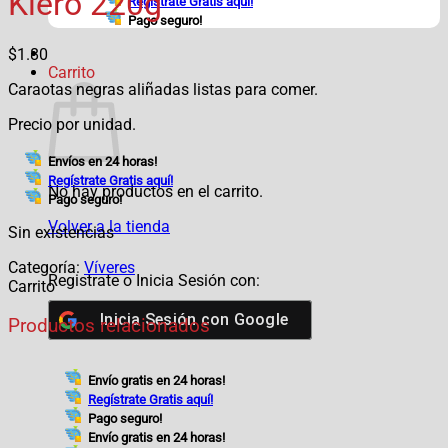
Kiero 220g
Regístrate Gratis aquí!
Pago seguro!
$
1.80
Carrito
Caraotas negras aliñadas listas para comer.
Precio por unidad.
Envíos en 24 horas!
Regístrate Gratis aquí!
No hay productos en el carrito.
Pago seguro!
Volver a la tienda
Sin existencias
Categoría:
Víveres
Registrate o Inicia Sesión con:
Carrito
Inicia Sesión con
Google
Productos relacionados
Envío gratis en 24 horas!
Regístrate Gratis aquí!
Pago seguro!
Envío gratis en 24 horas!