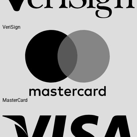
VeriSign
MasterCard