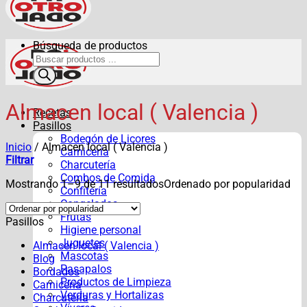
Búsqueda de productos
Almacen local ( Valencia )
Recetas
Pasillos
Bodegón de Licores
Inicio
/
Almacen local ( Valencia )
Carnicería
Filtrar
Charcutería
Combos de Comida
Mostrando 1–9 de 11 resultados
Ordenado por popularidad
Confitería
Congelados
Frutas
Pasillos
Higiene personal
Juguetes
Almacen local ( Valencia )
Mascotas
Blog
Pasapalos
Bordados
Productos de Limpieza
Carnicería
Verduras y Hortalizas
Charcutería