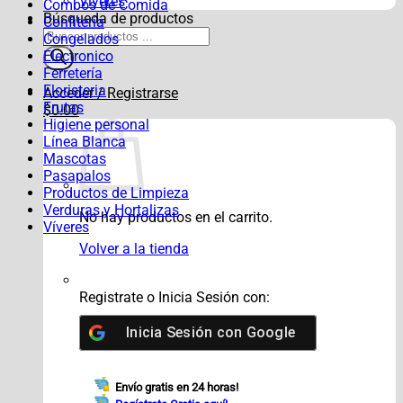
Víveres
Combos de Comida
Búsqueda de productos
Confitería
Congelados
Electronico
Ferretería
Floristeria
Acceder / Registrarse
Frutas
$
0.00
Higiene personal
Línea Blanca
Mascotas
Pasapalos
Productos de Limpieza
Verduras y Hortalizas
No hay productos en el carrito.
Víveres
Volver a la tienda
Registrate o Inicia Sesión con:
Inicia Sesión con
Google
Envío gratis en 24 horas!