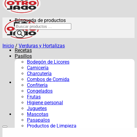
Búsqueda de productos
Inicio
/
Verduras y Hortalizas
Recetas
Pasillos
Bodegón de Licores
Carnicería
Charcutería
Combos de Comida
Confitería
Congelados
Frutas
Higiene personal
Juguetes
Mascotas
Pasapalos
Productos de Limpieza
Verduras y Hortalizas