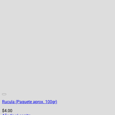
Rucula (Paquete aprox. 100gr)
$
4.00