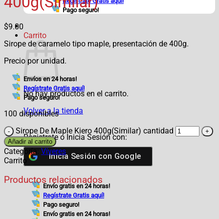
400g(Similar)
Regístrate Gratis aquí!
Pago seguro!
$
9.00
Carrito
Sirope de caramelo tipo maple, presentación de 400g.
Precio por unidad.
Envíos en 24 horas!
Regístrate Gratis aquí!
No hay productos en el carrito.
Pago seguro!
Volver a la tienda
100 disponibles
Sirope De Maple Kiero 400g(Similar) cantidad
Registrate o Inicia Sesión con:
Añadir al carrito
Categoría:
Víveres
Inicia Sesión con
Google
Carrito
Productos relacionados
Envío gratis en 24 horas!
Regístrate Gratis aquí!
Pago seguro!
Envío gratis en 24 horas!