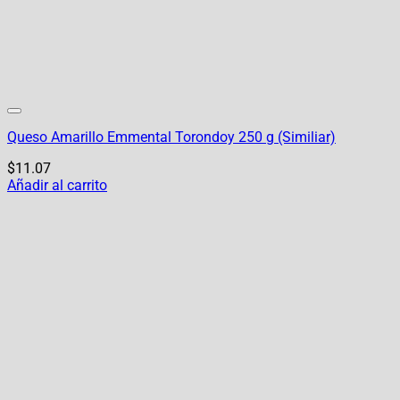
Queso Amarillo Emmental Torondoy 250 g (Similiar)
$
11.07
Añadir al carrito