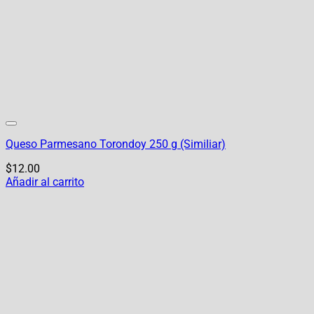
Queso Parmesano Torondoy 250 g (Similiar)
$
12.00
Añadir al carrito