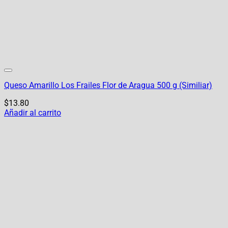
Queso Amarillo Los Frailes Flor de Aragua 500 g (Similiar)
$
13.80
Añadir al carrito