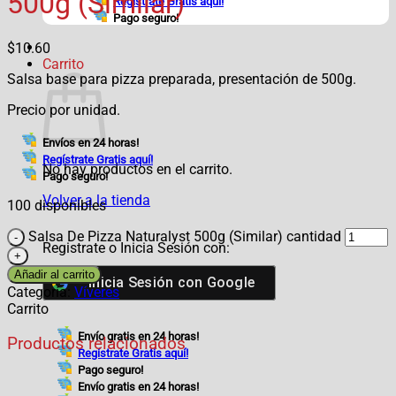
500g (Similar)
Regístrate Gratis aquí!
Pago seguro!
$
10.60
Carrito
Salsa base para pizza preparada, presentación de 500g.
Precio por unidad.
Envíos en 24 horas!
Regístrate Gratis aquí!
No hay productos en el carrito.
Pago seguro!
Volver a la tienda
100 disponibles
Salsa De Pizza Naturalyst 500g (Similar) cantidad
Registrate o Inicia Sesión con:
Añadir al carrito
Inicia Sesión con
Google
Categoría:
Víveres
Carrito
Envío gratis en 24 horas!
Productos relacionados
Regístrate Gratis aquí!
Pago seguro!
Envío gratis en 24 horas!