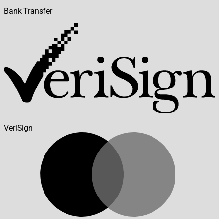
Bank Transfer
VeriSign