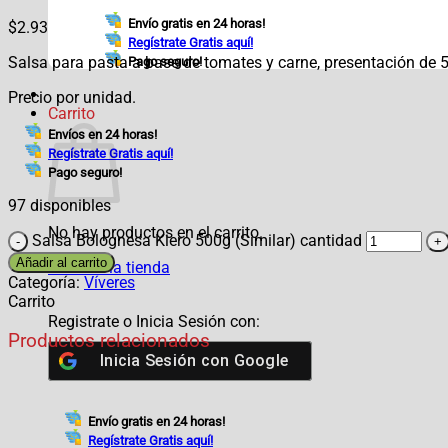
Envío gratis en 24 horas!
$
2.93
Regístrate Gratis aquí!
Salsa para pasta a base de tomates y carne, presentación de 
Pago seguro!
Precio por unidad.
Carrito
Envíos en 24 horas!
Regístrate Gratis aquí!
Pago seguro!
97 disponibles
No hay productos en el carrito.
Salsa Bolognesa Kiero 500g (Similar) cantidad
Añadir al carrito
Volver a la tienda
Categoría:
Víveres
Carrito
Registrate o Inicia Sesión con:
Productos relacionados
Inicia Sesión con
Google
Envío gratis en 24 horas!
Regístrate Gratis aquí!