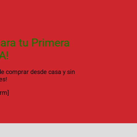
ara tu Primera
A!
 de comprar desde casa y sin
es!
orm]