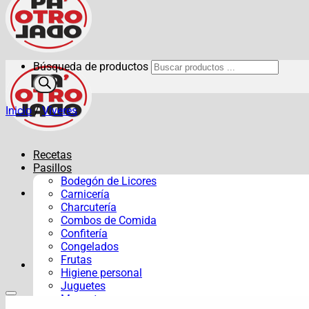
Búsqueda de productos
Inicio
/
Víveres
Recetas
Pasillos
Bodegón de Licores
Carnicería
Charcutería
Combos de Comida
Confitería
Congelados
Frutas
Higiene personal
Juguetes
Mascotas