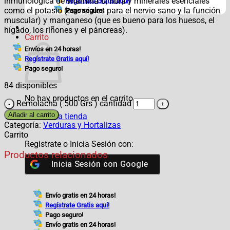
inmunológica de vitamina C, fibra y minerales esenciales
Regístrate Gratis aquí!
como el potasio (esenciales para el nervio sano y la función
Pago seguro!
muscular) y manganeso (que es bueno para los huesos, el
hígado, los riñones y el páncreas).
Carrito
Envíos en 24 horas!
Regístrate Gratis aquí!
Pago seguro!
84 disponibles
No hay productos en el carrito.
Remolacha ( 500 Grs ) cantidad
Añadir al carrito
Volver a la tienda
Categoría:
Verduras y Hortalizas
Carrito
Registrate o Inicia Sesión con:
Productos relacionados
Inicia Sesión con
Google
Envío gratis en 24 horas!
Regístrate Gratis aquí!
Pago seguro!
Envío gratis en 24 horas!