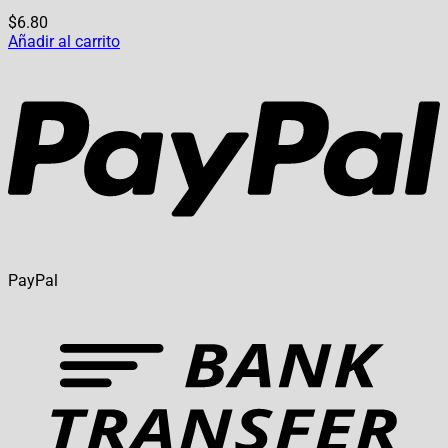
$
6.80
Añadir al carrito
PayPal