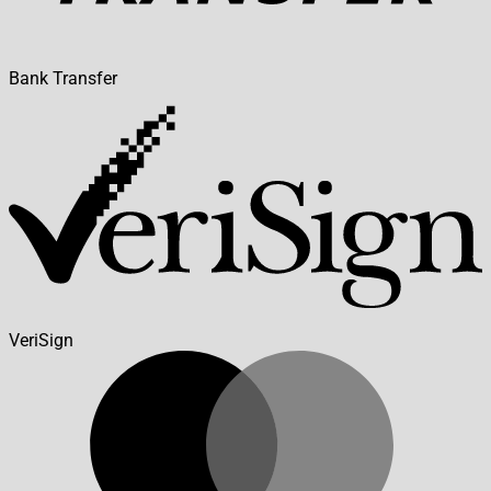
Bank Transfer
VeriSign