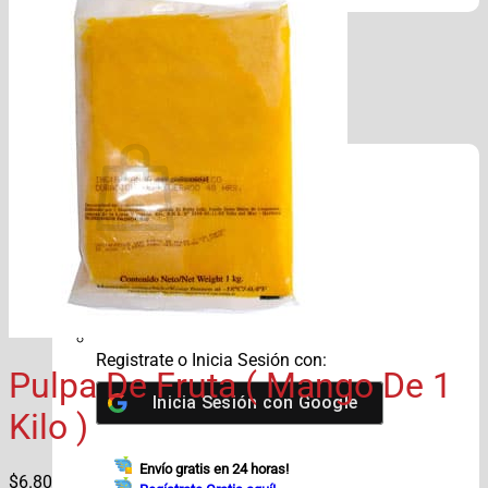
Víveres
Búsqueda de productos
Acceder / Registrarse
$
0.00
No hay productos en el carrito.
Volver a la tienda
Registrate o Inicia Sesión con:
Pulpa De Fruta ( Mango De 1
Inicia Sesión con
Google
Kilo )
Envío gratis en 24 horas!
$
6.80