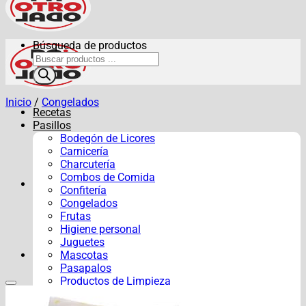
Búsqueda de productos
Inicio
/
Congelados
Recetas
Pasillos
Bodegón de Licores
Carnicería
Charcutería
Combos de Comida
Confitería
Congelados
Frutas
Higiene personal
Juguetes
Mascotas
Pasapalos
Productos de Limpieza
Verduras y Hortalizas