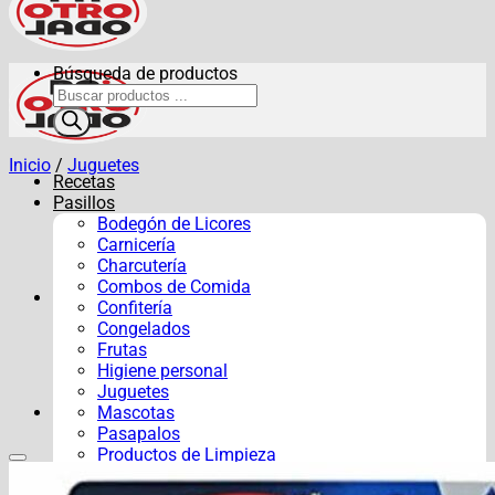
Búsqueda de productos
Inicio
/
Juguetes
Recetas
Pasillos
Bodegón de Licores
Carnicería
Charcutería
Combos de Comida
Confitería
Congelados
Frutas
Higiene personal
Juguetes
Mascotas
Pasapalos
Productos de Limpieza
Verduras y Hortalizas