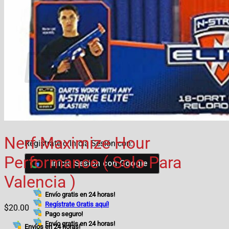
Regístrate Gratis aquí!
Pago seguro!
Carrito
No hay productos en el carrito.
Volver a la tienda
Nerf Maximize Hour
Registrate o Inicia Sesión con:
Performance ( Solo Para
Inicia Sesión con
Google
Valencia )
Envío gratis en 24 horas!
Regístrate Gratis aquí!
$
20.00
Pago seguro!
Envío gratis en 24 horas!
Envíos en 24 horas!