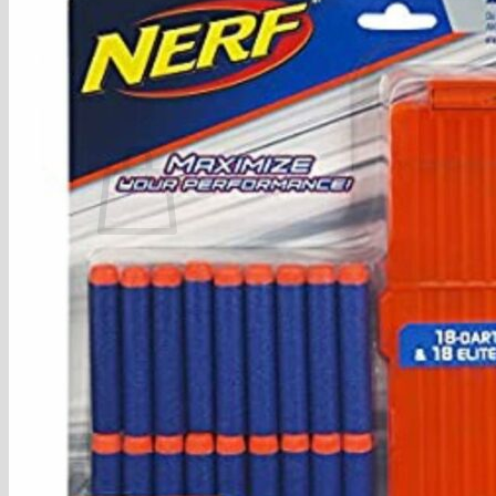
Víveres
Búsqueda de productos
Acceder / Registrarse
$
0.00
No hay productos en el carrito.
Volver a la tienda
Registrate o Inicia Sesión con:
Inicia Sesión con
Google
Envío gratis en 24 horas!