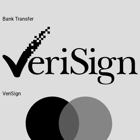
Bank Transfer
VeriSign