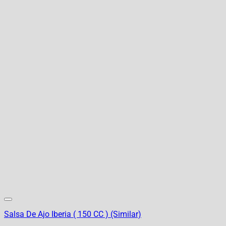
Salsa De Ajo Iberia ( 150 CC ) (Similar)