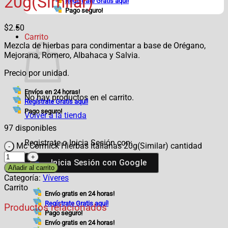
20g(Similar)
Regístrate Gratis aquí!
Pago seguro!
$
2.50
Carrito
Mezcla de hierbas para condimentar a base de Orégano,
Mejorana, Romero, Albahaca y Salvia.
Precio por unidad.
Envíos en 24 horas!
No hay productos en el carrito.
Regístrate Gratis aquí!
Pago seguro!
Volver a la tienda
97 disponibles
Registrate o Inicia Sesión con:
Mc Cormick Hierbas Italianas 20g(Similar) cantidad
Inicia Sesión con
Google
Añadir al carrito
Categoría:
Víveres
Carrito
Envío gratis en 24 horas!
Regístrate Gratis aquí!
Productos relacionados
Pago seguro!
Envío gratis en 24 horas!