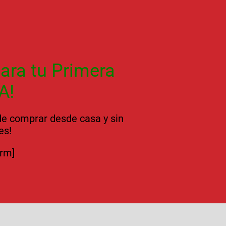
ara tu Primera
A!
 de comprar desde casa y sin
es!
orm]