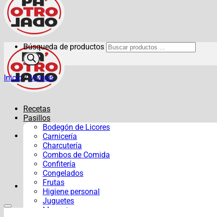
Búsqueda de productos
Inicio
/
Víveres
Recetas
Pasillos
Bodegón de Licores
Carnicería
Charcutería
Combos de Comida
Confitería
Congelados
Frutas
Higiene personal
Juguetes
Mascotas