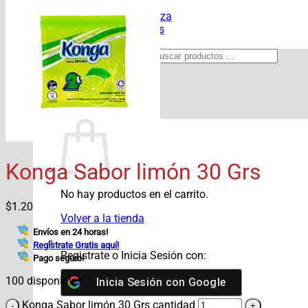
Pasapalos
Productos de Limpieza
Verduras y Hortalizas
Víveres
Búsqueda de productos
Acceder / Registrarse
$
0.00
Konga Sabor limón 30 Grs
No hay productos en el carrito.
$
1.20
Volver a la tienda
Envíos en 24 horas!
Regístrate Gratis aquí!
Registrate o Inicia Sesión con:
Pago seguro!
100 disponibles
Inicia Sesión con
Google
Konga Sabor limón 30 Grs cantidad