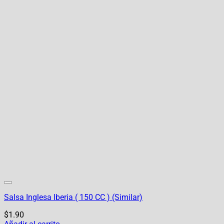
Salsa Inglesa Iberia ( 150 CC ) (Similar)
$
1.90