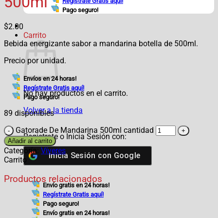
500ml
Regístrate Gratis aquí!
Pago seguro!
$
2.00
Carrito
Bebida energizante sabor a mandarina botella de 500ml.
Precio por unidad.
Envíos en 24 horas!
Regístrate Gratis aquí!
No hay productos en el carrito.
Pago seguro!
Volver a la tienda
89 disponibles
Gatorade De Mandarina 500ml cantidad
Registrate o Inicia Sesión con:
Añadir al carrito
Categoría:
Víveres
Inicia Sesión con
Google
Carrito
Productos relacionados
Envío gratis en 24 horas!
Regístrate Gratis aquí!
Pago seguro!
Envío gratis en 24 horas!