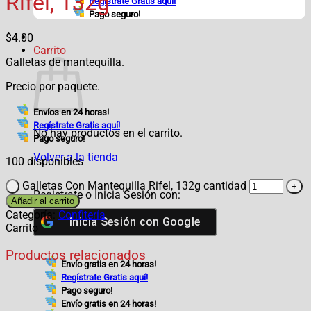
Rifel, 132g
Regístrate Gratis aquí!
Pago seguro!
$
4.00
Carrito
Galletas de mantequilla.
Precio por paquete.
Envíos en 24 horas!
Regístrate Gratis aquí!
No hay productos en el carrito.
Pago seguro!
Volver a la tienda
100 disponibles
Galletas Con Mantequilla Rifel, 132g cantidad
Registrate o Inicia Sesión con:
Añadir al carrito
Categoría:
Confitería
Inicia Sesión con
Google
Carrito
Productos relacionados
Envío gratis en 24 horas!
Regístrate Gratis aquí!
Pago seguro!
Envío gratis en 24 horas!