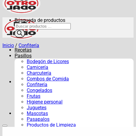
Búsqueda de productos
Inicio
/
Confitería
Recetas
Pasillos
Bodegón de Licores
Carnicería
Charcutería
Combos de Comida
Confitería
Congelados
Frutas
Higiene personal
Juguetes
Mascotas
Pasapalos
Productos de Limpieza
Verduras y Hortalizas