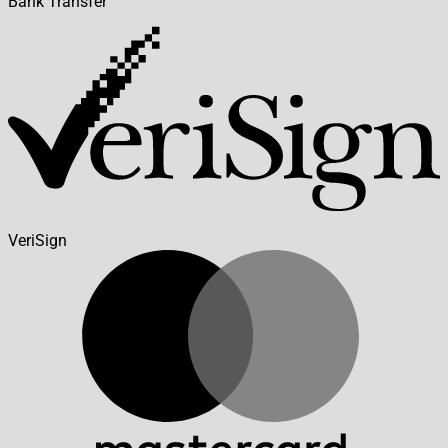
Bank Transfer
VeriSign