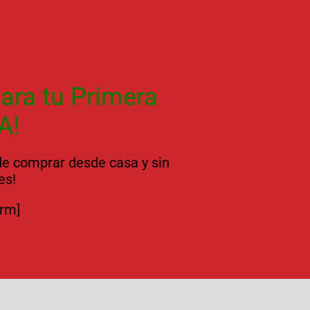
ara tu Primera
A!
 de comprar desde casa y sin
es!
orm]