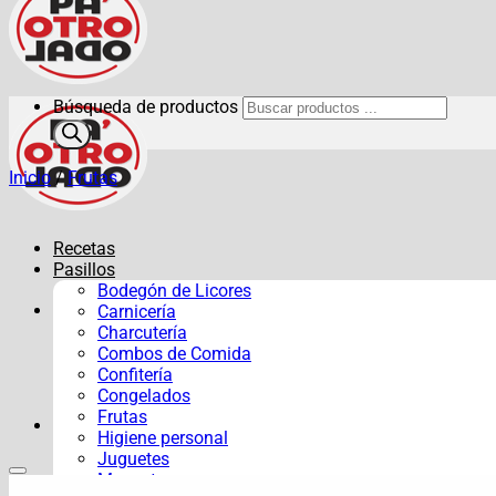
Búsqueda de productos
Inicio
/
Frutas
Recetas
Pasillos
Bodegón de Licores
Carnicería
Charcutería
Combos de Comida
Confitería
Congelados
Frutas
Higiene personal
Juguetes
Mascotas