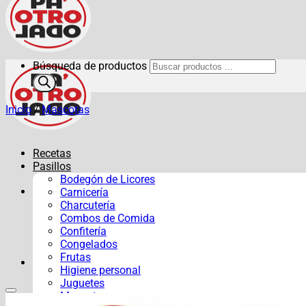
Búsqueda de productos
Inicio
/
Mascotas
Recetas
Pasillos
Bodegón de Licores
Carnicería
Charcutería
Combos de Comida
Confitería
Congelados
Frutas
Higiene personal
Juguetes
Mascotas