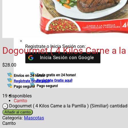
×
D
1 ×
$
28.00
Subtotal:
$
28.00
Ver carrito
Finalizar compra
Registrate o Inicia Sesión con:
Dogourmet ( 4 Kilos Carne a la P
Inicia Sesión con
Google
$
28.00
Envío gratis en 24 horas!
Envíos en 24 horas!
Regístrate Gratis aquí!
Regístrate Gratis aquí!
Pago seguro!
Pago seguro!
19 disponibles
Carrito
Dogourmet ( 4 Kilos Carne a la Parrilla ) (Similiar) cantidad
Añadir al carrito
Categoría:
Mascotas
Carrito