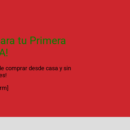
ara tu Primera
A!
 de comprar desde casa y sin
es!
orm]