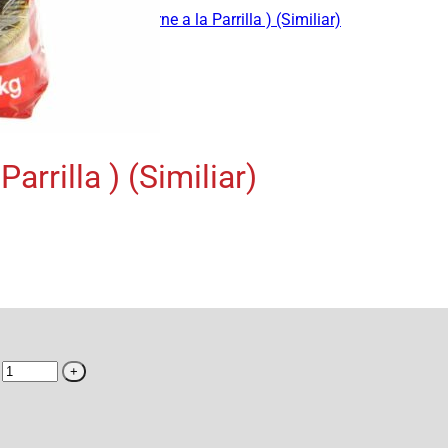
ogourmet ( 4 Kilos Carne a la Parrilla ) (Similiar)
arrilla ) (Similiar)