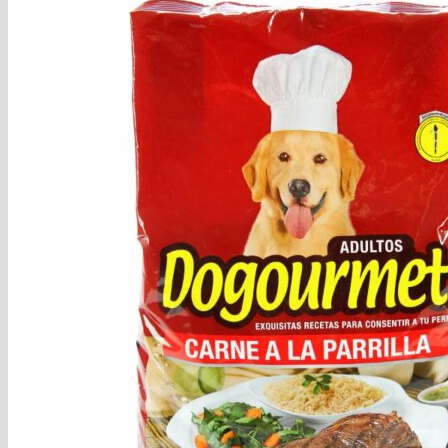
Pasapalos
Productos de Limpieza
Verduras y Hortalizas
Víveres
Búsqueda de productos
Acceder / Registrarse
$
28.00