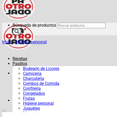
Búsqueda de productos
Inicio
/
Higiene personal
Recetas
Pasillos
Bodegón de Licores
Carnicería
Charcutería
Combos de Comida
Confitería
Congelados
Frutas
Higiene personal
Juguetes
Mascotas