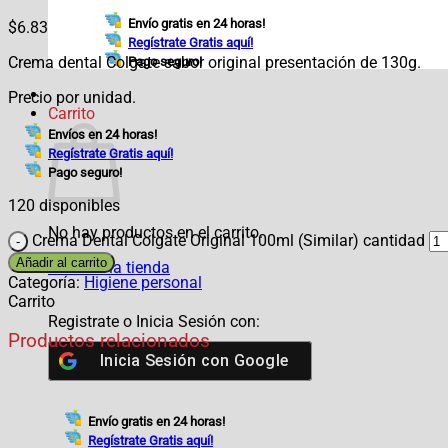
Envío gratis en 24 horas!
$
6.83
Regístrate Gratis aquí!
Crema dental Colgate sabor original presentación de 130g.
Pago seguro!
Precio por unidad.
Carrito
Envíos en 24 horas!
Regístrate Gratis aquí!
Pago seguro!
120 disponibles
No hay productos en el carrito.
Crema Dental Colgate Original 100ml (Similar) cantidad
Añadir al carrito
Volver a la tienda
Categoría:
Higiene personal
Carrito
Registrate o Inicia Sesión con:
Productos relacionados
Inicia Sesión con
Google
Envío gratis en 24 horas!
Regístrate Gratis aquí!