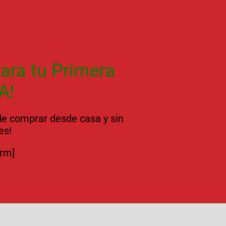
ara tu Primera
A!
 de comprar desde casa y sin
es!
orm]