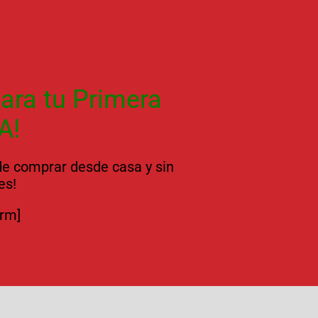
ara tu Primera
A!
 de comprar desde casa y sin
es!
orm]