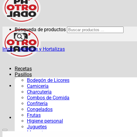
Búsqueda de productos
Inicio
/
Verduras y Hortalizas
Recetas
Pasillos
Bodegón de Licores
Carnicería
Charcutería
Combos de Comida
Confitería
Congelados
Frutas
Higiene personal
Juguetes
Mascotas