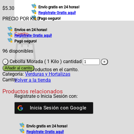
Envío gratis en 24 horas!
$
5.30
Regístrate Gratis aquí!
PRECIO POR KILO
Pago seguro!
Envíos en 24 horas!
Carrito
Regístrate Gratis aquí!
Pago seguro!
96 disponibles
Cebolla Morada ( 1 Kilo ) cantidad
Añadir al carrito
No hay productos en el carrito.
Categoría:
Verduras y Hortalizas
Carrito
Volver a la tienda
Productos relacionados
Registrate o Inicia Sesión con:
Inicia Sesión con
Google
Envío gratis en 24 horas!
Regístrate Gratis aquí!