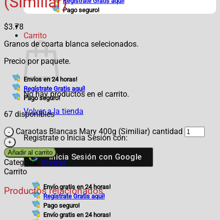
(Similiar)
Regístrate Gratis aquí!
Pago seguro!
$
3.78
Carrito
Granos de coarta blanca selecionados.
Precio por paquete.
Envíos en 24 horas!
Regístrate Gratis aquí!
No hay productos en el carrito.
Pago seguro!
Volver a la tienda
67 disponibles
Caraotas Blancas Mary 400g (Similiar) cantidad
Registrate o Inicia Sesión con:
Añadir al carrito
Inicia Sesión con
Google
Categoría:
Víveres
Carrito
Envío gratis en 24 horas!
Productos relacionados
Regístrate Gratis aquí!
Pago seguro!
Envío gratis en 24 horas!