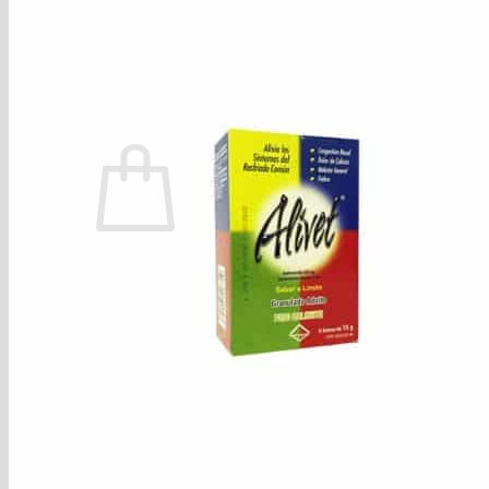
Víveres
Búsqueda de productos
Acceder / Registrarse
$
0.00
No hay productos en el carrito.
Volver a la tienda
Registrate o Inicia Sesión con:
Inicia Sesión con
Google
Envío gratis en 24 horas!