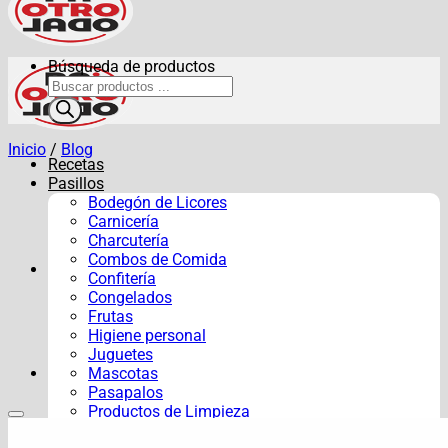
Búsqueda de productos
Inicio
/
Blog
Recetas
Pasillos
Bodegón de Licores
Carnicería
Charcutería
Combos de Comida
Confitería
Congelados
Frutas
Higiene personal
Juguetes
Mascotas
Pasapalos
Productos de Limpieza
Verduras y Hortalizas