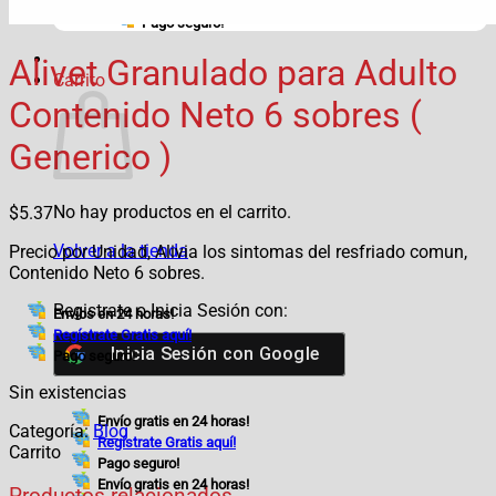
Regístrate Gratis aquí!
Pago seguro!
Alivet Granulado para Adulto
Carrito
Contenido Neto 6 sobres (
Generico )
No hay productos en el carrito.
$
5.37
Volver a la tienda
Precio por Unidad, Alivia los sintomas del resfriado comun,
Contenido Neto 6 sobres.
Registrate o Inicia Sesión con:
Envíos en 24 horas!
Regístrate Gratis aquí!
Inicia Sesión con
Google
Pago seguro!
Sin existencias
Envío gratis en 24 horas!
Categoría:
Blog
Regístrate Gratis aquí!
Carrito
Pago seguro!
Envío gratis en 24 horas!
Productos relacionados